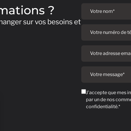
Votre
rmations ?
nom
anger sur vos besoins et
Votre
numéro
de
téléphone
Votre
adresse
email
Votre
message
RGPD
J’accepte que mes inf
par un de nos comme
confidentialité.*