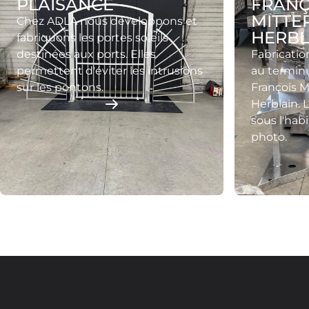
PLAISANCE
FRANÇ
MITTE
Chez ADLA nous développons et
HERBL
fabriquons les portes soleils
destinées aux ports. Elles
Fabricatio
permettent d'éviter les intrusions
au termin
sur les pontons.
François M
Herblain. 
sous l'hab
photo.