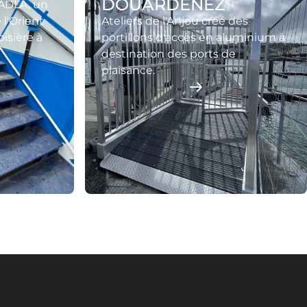
DOUARDENEZ
 ADLA, un
 l'Orient
Ateliers de l'Anjou créé des
oisière à
portillons d'accès en aluminium à
destination des ports de
plaisance.