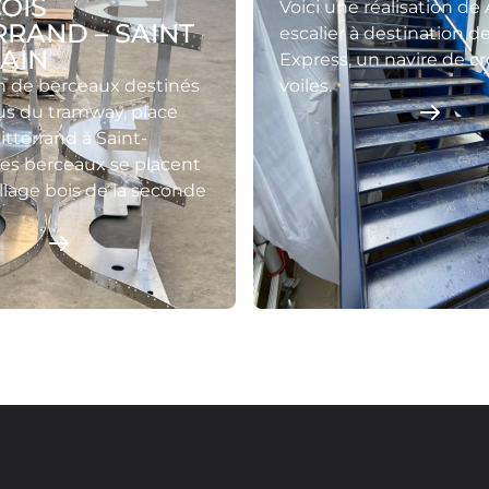
OIS
Voici une réalisation de
RRAND – SAINT
escalier à destination de
AIN
Express, un navire de cr
n de berceaux destinés
voiles.
us du tramway, place
itterrand à Saint-
Les berceaux se placent
illage bois de la seconde