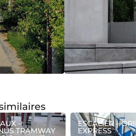
similaires
AUX –
ESCALIER – OR
NUS TRAMWAY
EXPRESS